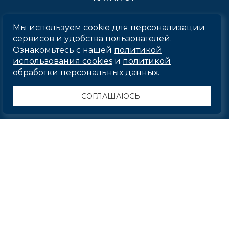
Кольца
Мы используем cookie для персонализации
Серьги
сервисов и удобства пользователей.
Ознакомьтесь с нашей
политикой
Подвески
использования cookies
и
политикой
обработки персональных данных
.
Пусеты
Браслеты
СОГЛАШАЮСЬ
Изделия из золота
+7 (920) 3908-585
info@bt-diamond.ru